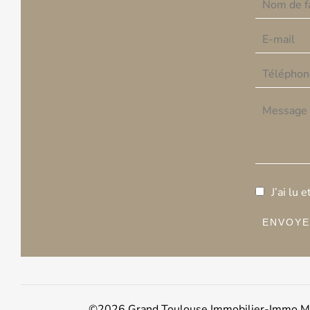
J’ai lu 
ENVOYE
©2026 Grand Toulouse Immobilier-Immo M