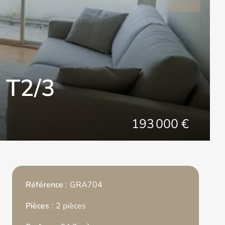
 T2/3
193 000 €
Référence
GRA704
Pièces
2 pièces