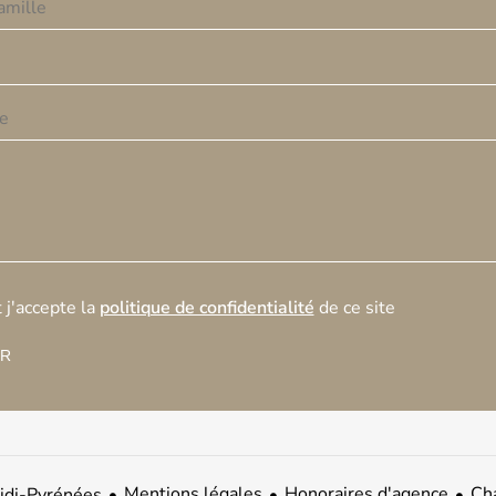
et j'accepte la
politique de confidentialité
de ce site
R
Mentions légales
Honoraires d'agence
Cha
idi-Pyrénées